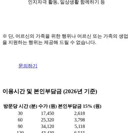
인지자극 활동, 일상생활 함께하기 등
※
단
,
어르신의
가족을
위한
행위나
어르신
또는
가족의
생업
을
지원하는
행위는
제공해
드릴
수
없습니다
.
문의하기
이용시간 및 본인부담금 (2026년 기준)
방문당 시간 (분)
수가 (원)
본인부담금 15% (원)
30
17,450
2,618
60
25,320
3,798
90
34,120
5,118
120
43,430
6,515